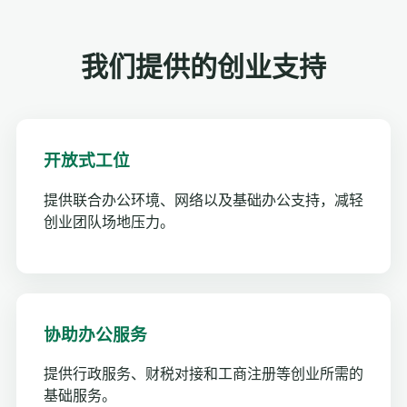
我们提供的创业支持
开放式工位
提供联合办公环境、网络以及基础办公支持，减轻
创业团队场地压力。
协助办公服务
提供行政服务、财税对接和工商注册等创业所需的
基础服务。